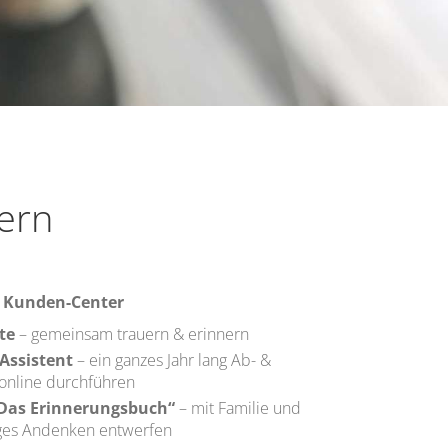
nern
m Kunden-Center
te
– gemeinsam trauern & erinnern
Assistent
– ein ganzes Jahr lang Ab- &
nline durchführen
„Das Erinnerungsbuch“
– mit Familie und
iges Andenken entwerfen