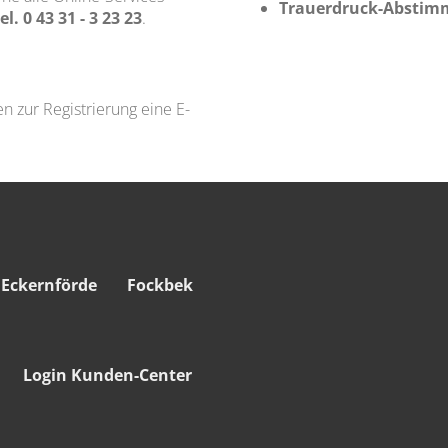
Trauerdruck-Absti
el. 0 43 31 - 3 23 23
.
n zur Registrierung eine E-
Eckernförde
Fockbek
Login Kunden-Center