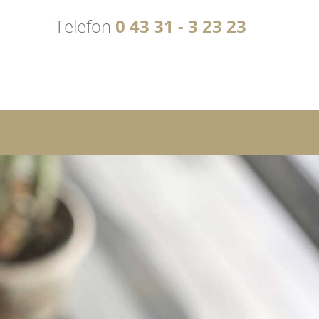
Telefon
0
43
31
- 3
23 23