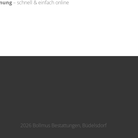
mmung
– schnell & einfach online
2026 Bollmus Bestattungen, Büdelsdorf