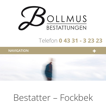
Telefon
0
43
31
- 3
23 23
NAVIGATION
Bestatter – Fockbek